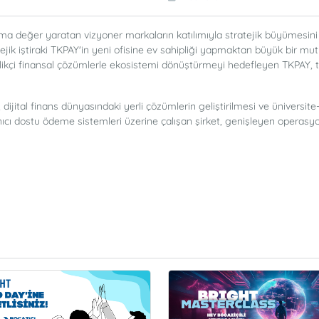
a değer yaratan vizyoner markaların katılımıyla stratejik büyümesini s
atejik iştiraki TKPAY'in yeni ofisine ev sahipliği yapmaktan büyük bir m
enilikçi finansal çözümlerle ekosistemi dönüştürmeyi hedefleyen TKPAY
jital finans dünyasındaki yerli çözümlerin geliştirilmesi ve üniversit
lanıcı dostu ödeme sistemleri üzerine çalışan şirket, genişleyen operasy