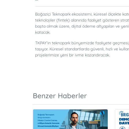
Boğaziçi Teknopark ekosistemi, küresel ölçekte katm
teknolojiler (fintek) alanında faaliyet gösteren str
başta olmak üzere, dijital ödeme altyapıları ve y
katacak.
TKPAY’in teknopark bünyemizde faaliyete geçmesi, di
taşıyor. Küresel standartlarda güvenli, hızlı ve kul
projelerimize yeni bir ivme kazandıracak.
Benzer Haberler