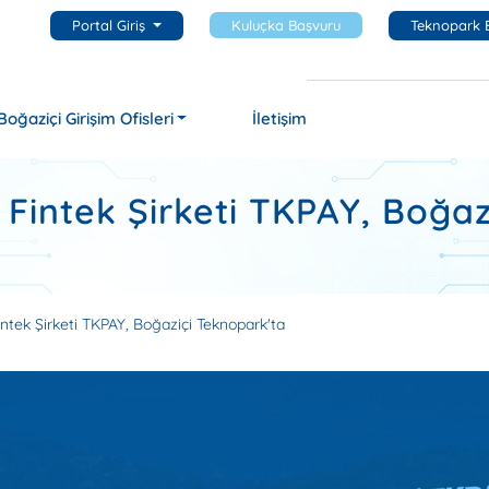
Portal Giriş
Kuluçka Başvuru
Teknopark 
Boğaziçi Girişim Ofisleri
İletişim
n Fintek Şirketi TKPAY, Boğa
Fintek Şirketi TKPAY, Boğaziçi Teknopark'ta