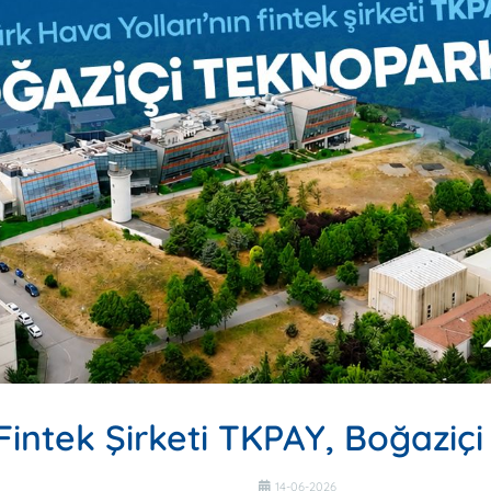
 Fintek Şirketi TKPAY, Boğaziç
14-06-2026