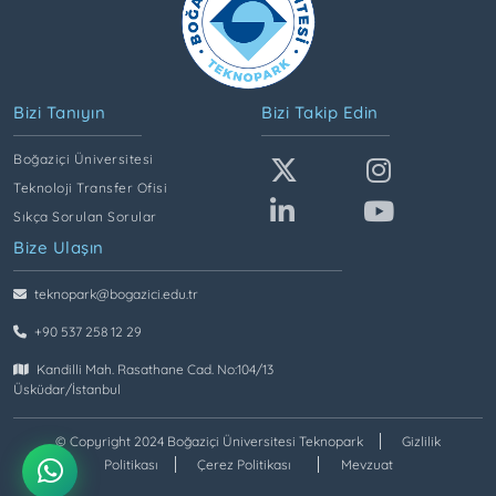
Bizi Tanıyın
Bizi Takip Edin
Boğaziçi Üniversitesi
Teknoloji Transfer Ofisi
Sıkça Sorulan Sorular
Bize Ulaşın
teknopark@bogazici.edu.tr
+90 537 258 12 29
Kandilli Mah. Rasathane Cad. No:104/13
Üsküdar/İstanbul
© Copyright 2024 Boğaziçi Üniversitesi Teknopark
Gizlilik
Politikası
Çerez Politikası
Mevzuat