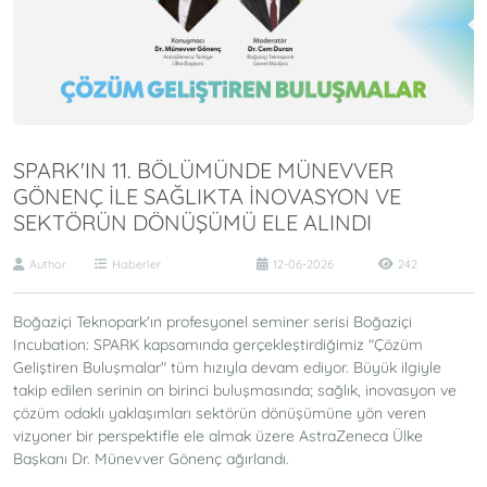
SPARK'IN 11. BÖLÜMÜNDE MÜNEVVER
GÖNENÇ ILE SAĞLIKTA İNOVASYON VE
SEKTÖRÜN DÖNÜŞÜMÜ ELE ALINDI
Author
Haberler
12-06-2026
242
Boğaziçi Teknopark'ın profesyonel seminer serisi Boğaziçi
Incubation: SPARK kapsamında gerçekleştirdiğimiz "Çözüm
Geliştiren Buluşmalar" tüm hızıyla devam ediyor. Büyük ilgiyle
takip edilen serinin on birinci buluşmasında; sağlık, inovasyon ve
çözüm odaklı yaklaşımları sektörün dönüşümüne yön veren
vizyoner bir perspektifle ele almak üzere AstraZeneca Ülke
Başkanı Dr. Münevver Gönenç ağırlandı.