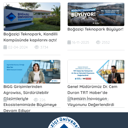
Boğaziçi Teknopark Büyüyor!
Boğaziçi Teknopark, Kandilli
Kampüsünde kapılarını açtı!
16-11-2025
2552
02-04-2024
3734
BiGG Girişimlerinden
Genel Müdürümüz Dr. Cem
Agrowiss, Sürdürülebilir
Duran TRT Haber’de
Çözümleriyle
Ülkemizin İnovasyon
14-06-2026
226
12-06-2026
132
Ekosistemimizde Büyümeye
Vizyonunu Değerlendirdi
Devam Ediyor