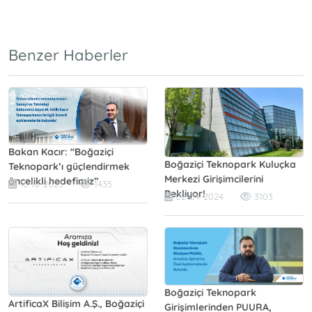
Benzer Haberler
Bakan Kacır: “Boğaziçi
Boğaziçi Teknopark Kuluçka
Teknopark’ı güçlendirmek
Merkezi Girişimcilerini
öncelikli hedefimiz”
16-10-2025
1435
Bekliyor!
02-04-2024
3103
Boğaziçi Teknopark
ArtificaX Bilişim A.Ş., Boğaziçi
Girişimlerinden PUURA,