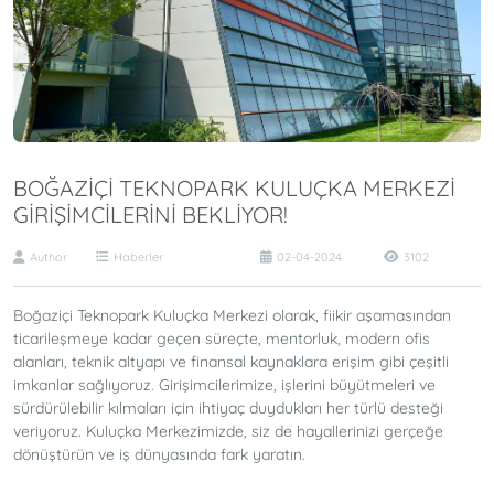
BOĞAZIÇI TEKNOPARK KULUÇKA MERKEZI
GIRIŞIMCILERINI BEKLIYOR!
Author
Haberler
02-04-2024
3102
Boğaziçi Teknopark Kuluçka Merkezi olarak, fiikir aşamasından
ticarileşmeye kadar geçen süreçte, mentorluk, modern ofis
alanları, teknik altyapı ve finansal kaynaklara erişim gibi çeşitli
imkanlar sağlıyoruz. Girişimcilerimize, işlerini büyütmeleri ve
sürdürülebilir kılmaları için ihtiyaç duydukları her türlü desteği
veriyoruz. Kuluçka Merkezimizde, siz de hayallerinizi gerçeğe
dönüştürün ve iş dünyasında fark yaratın.