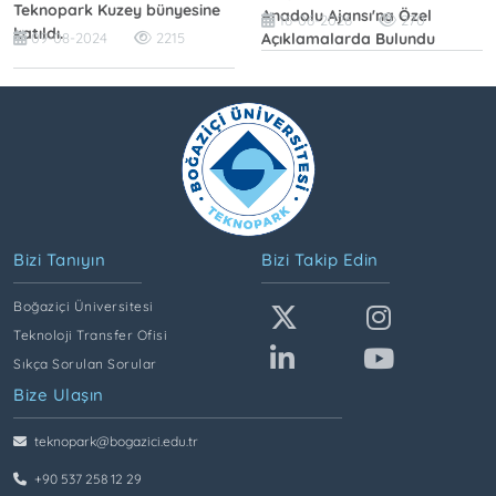
Teknopark Kuzey bünyesine
Anadolu Ajansı'na Özel
16-06-2026
270
katıldı.
Açıklamalarda Bulundu
09-08-2024
2215
Bizi Tanıyın
Bizi Takip Edin
Boğaziçi Üniversitesi
Teknoloji Transfer Ofisi
Sıkça Sorulan Sorular
Bize Ulaşın
teknopark@bogazici.edu.tr
+90 537 258 12 29