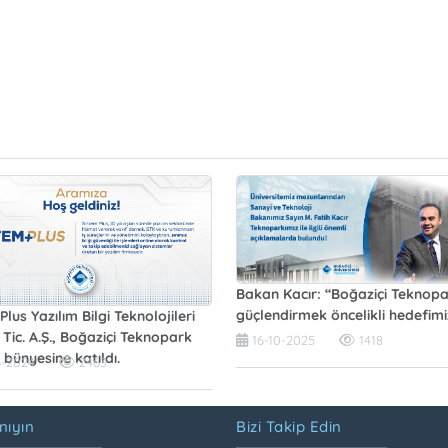
Bakan Kacır: “Boğaziçi Teknopa
güçlendirmek öncelikli hedefimi
Plus Yazılım Bilgi Teknolojileri
 Tic. A.Ş., Boğaziçi Teknopark
16-10-2025
1418
i bünyesine katıldı.
6-2024
2463
nıyın
Bizi Takip Edin