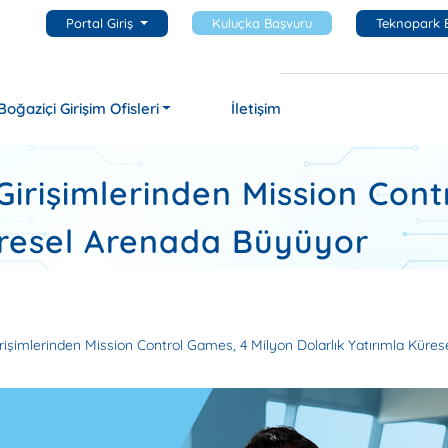
Portal Giriş
Kuluçka Başvuru
Teknopark 
Boğaziçi Girişim Ofisleri
İletişim
irişimlerinden Mission Cont
Küresel Arenada Büyüyor
rişimlerinden Mission Control Games, 4 Milyon Dolarlık Yatırımla Küre