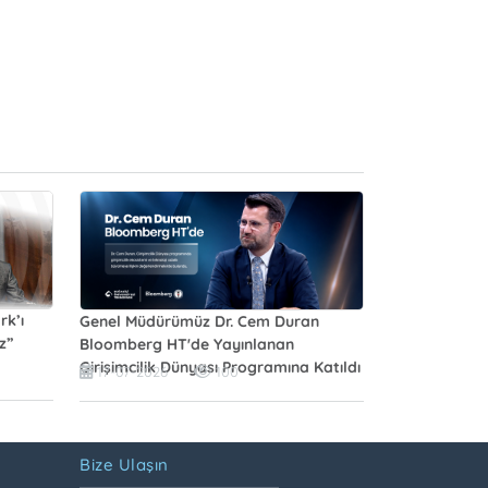
rk’ı
Genel Müdürümüz Dr. Cem Duran
z”
Bloomberg HT'de Yayınlanan
Girişimcilik Dünyası Programına Katıldı
17-07-2026
100
Bize Ulaşın