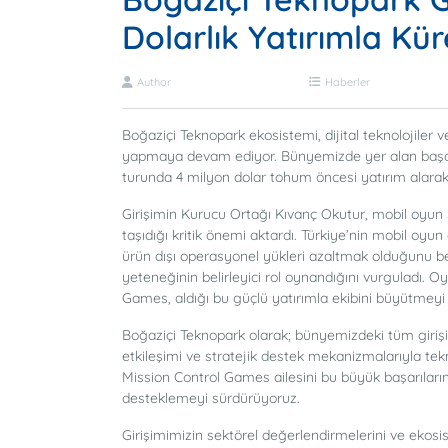
Dolarlık Yatırımla K
Author
Haberler
Boğaziçi Teknopark ekosistemi, dijital teknolojiler
yapmaya devam ediyor. Bünyemizde yer alan başarıl
turunda 4 milyon dolar tohum öncesi yatırım alarak
Girişimin Kurucu Ortağı Kıvanç Okutur, mobil oyun s
taşıdığı kritik önemi aktardı. Türkiye’nin mobil oyun
ürün dışı operasyonel yükleri azaltmak olduğunu bel
yeteneğinin belirleyici rol oynandığını vurguladı. O
Games, aldığı bu güçlü yatırımla ekibini büyütmeyi 
Boğaziçi Teknopark olarak; bünyemizdeki tüm girişi
etkileşimi ve stratejik destek mekanizmalarıyla te
Mission Control Games ailesini bu büyük başarıların
desteklemeyi sürdürüyoruz.
Girişimimizin sektörel değerlendirmelerini ve ekos