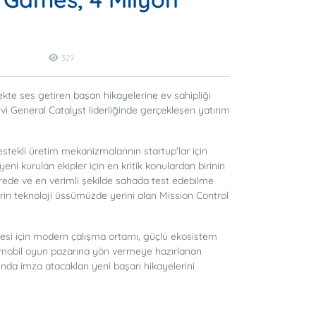
329
kte ses getiren başarı hikayelerine ev sahipliği
 General Catalyst liderliğinde gerçekleşen yatırım
stekli üretim mekanizmalarının startup'lar için
ni kurulan ekipler için en kritik konulardan birinin
sürede ve en verimli şekilde sahada test edebilme
derin teknoloji üssümüzde yerini alan Mission Control
mesi için modern çalışma ortamı, güçlü ekosistem
el mobil oyun pazarına yön vermeye hazırlanan
nda imza atacakları yeni başarı hikayelerini