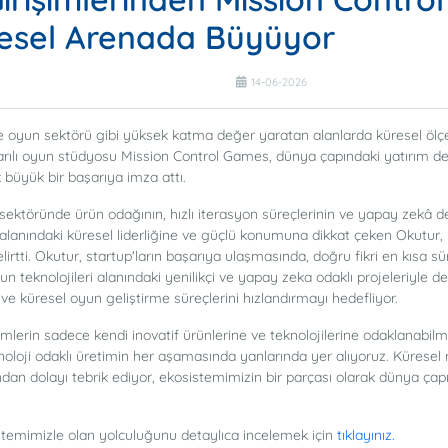
üresel Arenada Büyüyor
14-06-2026
 ve oyun sektörü gibi yüksek katma değer yaratan alanlarda küresel ölçe
ı oyun stüdyosu Mission Control Games, dünya çapındaki yatırım devi
 büyük bir başarıya imza attı.
ektöründe ürün odağının, hızlı iterasyon süreçlerinin ve yapay zekâ de
 alanındaki küresel liderliğine ve güçlü konumuna dikkat çeken Okutur, ye
irtti. Okutur, startup'ların başarıya ulaşmasında, doğru fikri en kısa 
yun teknolojileri alanındaki yenilikçi ve yapay zeka odaklı projeleriyle 
ve küresel oyun geliştirme süreçlerini hızlandırmayı hedefliyor.
mlerin sadece kendi inovatif ürünlerine ve teknolojilerine odaklanabil
knoloji odaklı üretimin her aşamasında yanlarında yer alıyoruz. Küres
dan dolayı tebrik ediyor, ekosistemimizin bir parçası olarak dünya çapı
istemimizle olan yolculuğunu detaylıca incelemek için
tıklayınız.