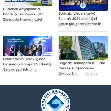
Güçlenen Altyapımızla,
Boğaziçi University VC
Boğaziçi Teknopark, Yeni
Summit 2024 etkinliğini
Binasında Hizmetinizde!
04-06-2025
2310
başarıyla gerçekleştirdik!
20-08-2024
2217
Maarif Vakfı Ortaklığında
Boğaziçi Teknopark Kuluçka
Girişimcilik Kampı '26 Etkinliği
Merkezi Girişimcilerini
Gerçekleştirildi
12-06-2026
254
Bekliyor!
02-04-2024
3108