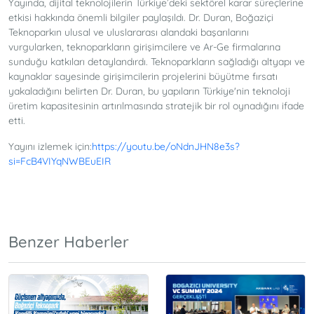
Yayında, dijital teknolojilerin Türkiye’deki sektörel karar süreçlerine
etkisi hakkında önemli bilgiler paylaşıldı. Dr. Duran, Boğaziçi
Teknoparkın ulusal ve uluslararası alandaki başarılarını
vurgularken, teknoparkların girişimcilere ve Ar-Ge firmalarına
sunduğu katkıları detaylandırdı. Teknoparkların sağladığı altyapı ve
kaynaklar sayesinde girişimcilerin projelerini büyütme fırsatı
yakaladığını belirten Dr. Duran, bu yapıların Türkiye'nin teknoloji
üretim kapasitesinin artırılmasında stratejik bir rol oynadığını ifade
etti.
Yayını izlemek için:
https://youtu.be/oNdnJHN8e3s?
si=FcB4VIYqNWBEuEIR
Benzer Haberler