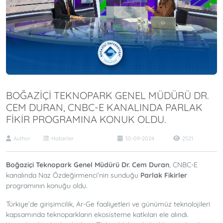
BOĞAZIÇI TEKNOPARK GENEL MÜDÜRÜ DR.
CEM DURAN, CNBC-E KANALINDA PARLAK
FIKIR PROGRAMINA KONUK OLDU.
Author
Haberler
30-09-2024
2521
Boğaziçi Teknopark Genel Müdürü Dr. Cem Duran
, CNBC-E
kanalında Naz Özdeğirmenci’nin sunduğu
Parlak Fikirler
programının konuğu oldu.
Türkiye’de girişimcilik, Ar-Ge faaliyetleri ve günümüz teknolojileri
kapsamında teknoparkların ekosisteme katkıları ele alındı.