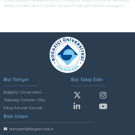
ticaret anlayışını şekillendiriyoruz. İnovasyonu odağımıza alarak, teknolojiyi
herkes için daha akıllı, erişilebilir ve verimli hale getirmek için çalışıyoruz.
Bizi Tanıyın
Bizi Takip Edin
Boğaziçi Üniversitesi
Teknoloji Transfer Ofisi
Sıkça Sorulan Sorular
Bize Ulaşın
teknopark@bogazici.edu.tr