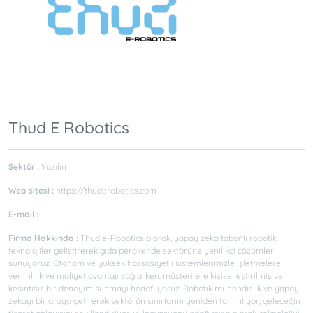
Thud E Robotics
Sektör :
Yazılım
Web sitesi :
https://thuderobotics.com
E-mail :
Firma Hakkında :
Thud e-Robotics olarak, yapay zeka tabanlı robotik
teknolojiler geliştirerek gıda perakende sektörüne yenilikçi çözümler
sunuyoruz. Otonom ve yüksek hassasiyetli sistemlerimizle işletmelere
verimlilik ve maliyet avantajı sağlarken, müşterilere kişiselleştirilmiş ve
kesintisiz bir deneyim sunmayı hedefliyoruz. Robotik mühendislik ve yapay
zekayı bir araya getirerek sektörün sınırlarını yeniden tanımlıyor, geleceğin