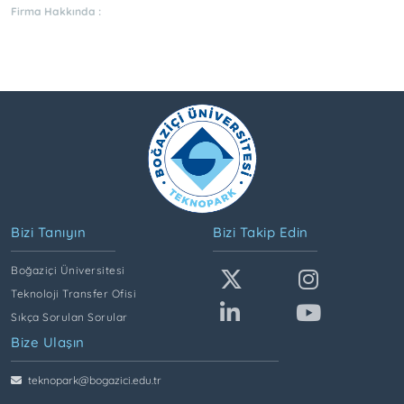
Firma Hakkında :
Bizi Tanıyın
Bizi Takip Edin
Boğaziçi Üniversitesi
Teknoloji Transfer Ofisi
Sıkça Sorulan Sorular
Bize Ulaşın
teknopark@bogazici.edu.tr