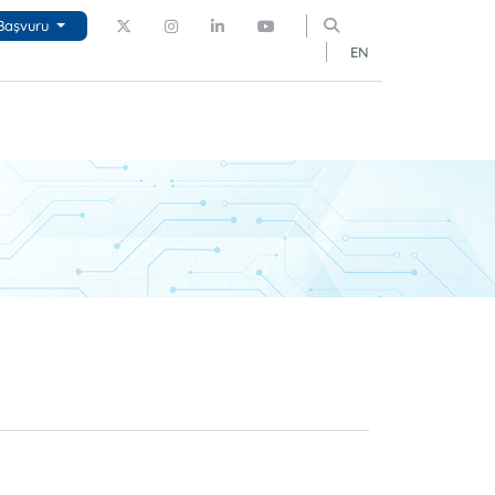
Başvuru
EN