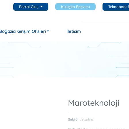
Portal Giriş
Kuluçka Başvuru
Teknopark 
Boğaziçi Girişim Ofisleri
İletişim
Maroteknoloji
Sektör :
Yazılım