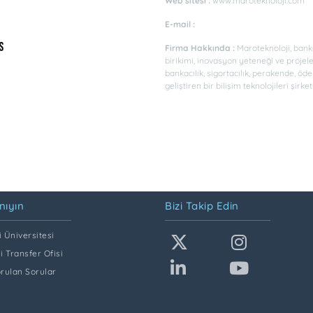
Web sitesi :
www.maroteknoloji.com
E-mail :
Firma Hakkında :
Maroteknoloji, banka
birikimi, inovasyon yeteneği ve projele
bankacılık, sigortacılık, perakende, öd
geliştiren bir bilişim teknolojileri şirketi
nıyın
Bizi Takip Edin
 Üniversitesi
i Transfer Ofisi
orulan Sorular