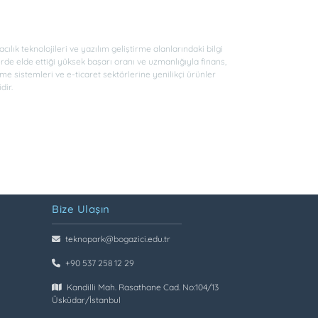
cılık teknolojileri ve yazılım geliştirme alanlarındaki bilgi
rde elde ettiği yüksek başarı oranı ve uzmanlığıyla finans,
eme sistemleri ve e-ticaret sektörlerine yenilikçi ürünler
dir.
Bize Ulaşın
teknopark@bogazici.edu.tr
+90 537 258 12 29
Kandilli Mah. Rasathane Cad. No:104/13
Üsküdar/İstanbul