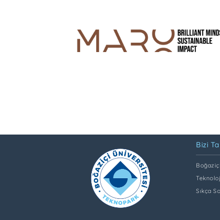
Bizi Ta
Boğaziçi
Teknoloj
Sıkça S