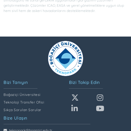
simülasyonu ve sanal gerçeklik uygulamaları gibi yazılım çözümleri
geliştirmektedir. Çözümler ICAO, EASA ve yerel yönetmeliklere uygun olup
hem sivil hem de askeri havaalanlarını desteklemektedir.
Bizi Tanıyın
Bizi Takip Edin
Boğaziçi Üniversitesi
Teknoloji Transfer Ofisi
Sıkça Sorulan Sorular
Bize Ulaşın
teknopark@bogazici.edu.tr