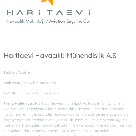
Haritaevi Havacılık Mühendislik A.Ş.
Sektör :
Yazılım
Web sitesi :
www.haritaevi.com
E-mail :
haritaevi@haritaevi.com
Firma Hakkında :
Haritaevi, havacılık emniyeti ve havalimanı geliştirme
konularında uzmanlaşmış bir mühendislik şirketidir. Hizmetleri arasında
havalimanı emniyet analizleri, havacılık çalışmaları, gölgeleme çalışmaları,
düşey engel veri toplama ve biyoçeşitlilik yönetimi yer almaktadır. Ayrıca
mühendislik analizleri, hava trafik tahminleri ve havacılık çevre çözümleri de
sunmaktadırlar. Haritaevi, havacılık için mania analizi, havaalanı