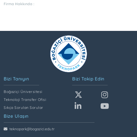
Firma Hakkında :
Bizi Tanıyın
Bizi Takip Edin
Boğaziçi Üniversitesi
Teknoloji Transfer Ofisi
Sıkça Sorulan Sorular
Bize Ulaşın
teknopark@bogazici.edu.tr