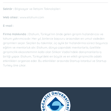
Sektör :
Bilgisayar ve İletişim Teknolojileri
Web sitesi :
www.etohum.com
E-mail :
Firma Hakkında :
Etohum, Türkiye’nin önde gelen girişim hızlandırıcısı ve
tohum yatırımcısıdır. Her yıl, binlerce başvuru arasından en umut vadeden
girişimleri seçer. Seçilen bu takımlar, üç aylık bir hızlandırma süreci boyunca
eğitim ve mentorluk alır. Etohum, dünya çapındaki mentorlarla, özellikle
girişimcilik ekosisteminin kalbi olan Silikon Vadisi’ndeki danışmanlarla iş
birliği yapar. Etohum, Türkiye’deki en büyük ve en etkili girişimcilik odaklı
etkinlikleri organize eder. Bu etkinlikler arasında Startup Istanbul ve Startup
Turkey öne çıkar.