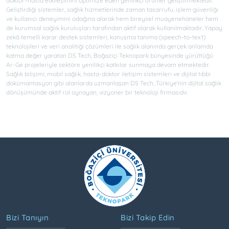
doktor–hasta etkileşimini optimize eden yenilikçi ürünler geliştirmektedir.
Geliştirdiği sistemler, sağlık hizmetlerinde zaman tasarrufu, işlem güvenliği
ve kullanıcı deneyimini odağına alarak hem bireysel muayenehaneler hem
de kurumsal sağlık kuruluşları tarafından aktif olarak kullanılmaktadır. Yapay
zekâ temelli karar destek sistemleri, konuşma tanıma (speech-to-text)
teknolojileri ve veri analitiği çözümleri ile sağlık alanında gerçek anlamda
katma değer yaratan DS Tech, Boğaziçi Teknopark bünyesinde yürüttüğü
Ar-Ge projeleriyle sektöre yenilikçi katkılar sunmaya devam etmektedir.
Sağlık bilişimi, mobil sağlık, hasta-doktor iletişim sistemleri ve dijital tıbbi
dokümantasyon gibi alanlarda uzmanlaşan DS Tech, Türkiye'nin dijital sağlık
dönüşümünde aktif rol oynayan, vizyoner bir teknoloji firmasıdır.
Bizi Tanıyın
Bizi Takip Edin