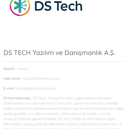
DS TECH Yazılım ve Danışmanlık A.Ş.
Sektör :
Yazılım
Web sitesi :
http://Doktorsitesi.com
E-mail :
tesvik@doktorsitesi.com
Firma Hakkında :
DS Tech, Türkiye'nin öncü sağlık platformlarından
Doktorsitesi.com çatısı altında kurulmuş bir yazılım ve teknoloji şirketidir.
Sağlık sektörünün dijitalleşmesini hızlandırmak ve hem hasta hem de sağlık
profesyonelleri için daha erişilebilir, daha verimli çözümler sunmak
amacıyla faaliyet göstermektedir. DS Tech; mobil ve web tabanlı sağlık
teknolojileri, yapay zekâ destekli klinik araçlar, hasta yönetim sistemleri ve