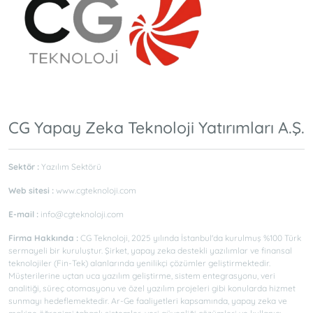
CG Yapay Zeka Teknoloji Yatırımları A.Ş.
Sektör :
Yazılım Sektörü
Web sitesi :
www.cgteknoloji.com
E-mail :
info@cgteknoloji.com
Firma Hakkında :
CG Teknoloji, 2025 yılında İstanbul'da kurulmuş %100 Türk
sermayeli bir kuruluştur. Şirket, yapay zeka destekli yazılımlar ve finansal
teknolojiler (Fin-Tek) alanlarında yenilikçi çözümler geliştirmektedir.
Müşterilerine uçtan uca yazılım geliştirme, sistem entegrasyonu, veri
analitiği, süreç otomasyonu ve özel yazılım projeleri gibi konularda hizmet
sunmayı hedeflemektedir. Ar-Ge faaliyetleri kapsamında, yapay zeka ve