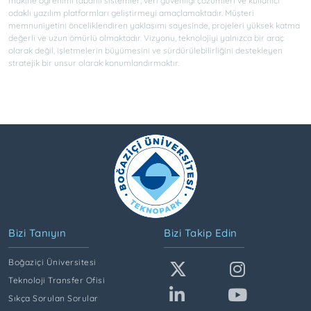
makine öğrenimi tabanlı sistemler, veri güvenliği çözümleri ve kullanıcı
odaklı yazılım platformları geliştirmeyi amaçlamaktadır. Müşteri
memnuniyetini önceliklendiren yaklaşımı sayesinde, projeleri yüksek katma
değerli ve uzun ömürlü olmaktadır. Vizyonu, teknolojiyi yalnızca bir araç
olarak değil, işletmelerin büyümesini ve sürdürülebilirliğini destekleyen
stratejik bir unsur olarak konumlandırmaktır.
Bizi Tanıyın
Bizi Takip Edin
Boğaziçi Üniversitesi
Teknoloji Transfer Ofisi
Sıkça Sorulan Sorular