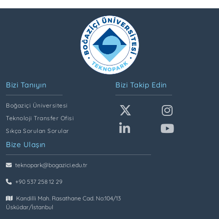
Bizi Tanıyın
Bizi Takip Edin
Boğaziçi Üniversitesi
Teknoloji Transfer Ofisi
Sıkça Sorulan Sorular
Bize Ulaşın
teknopark@bogazici.edu.tr
+90 537 258 12 29
Kandilli Mah. Rasathane Cad. No:104/13
Üsküdar/İstanbul