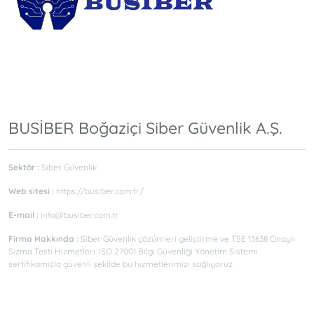
BUSİBER Boğaziçi Siber Güvenlik A.Ş.
Sektör :
Siber Güvenlik
Web sitesi :
https://busiber.com.tr/
E-mail :
info@busiber.com.tr
Firma Hakkında :
Siber Güvenlik çözümleri geliştirme ve TSE 13638 Onaylı
Sızma Testi Hizmetleri. ISO 27001 Bilgi Güvenliği Yönetim Sistemi
sertifikamızla güvenli şekilde bu hizmetlerimizi sağlıyoruz.