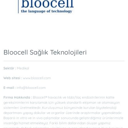
Bloocell Sağlık Teknolojileri
Sektör :
Medikal
Web sitesi :
www.bloocell.com
E-mail :
info@bloocell.com
Firma Hakkında :
Bloocell® havacılık ve tıbbi/ilaç endüstrilerinin kalite
gereksinimlerini karşılamak için yüksek standartlı ekipman ve otomasyon
sistemleri üretmektedir. Kuruluşumuz bünyesinde kurulan biyoteknoloji
departmanı yapay dokular ve organlar üzerinde araştırmalar yapmaktadır.
Başarılı in vitro ve in vivo çalışmalar sonucunda geliştirdiğimiz ürünlerimizle
insanlığa hizmet etmekteyiz. Farklı bilim dallarından oluşan yapımız