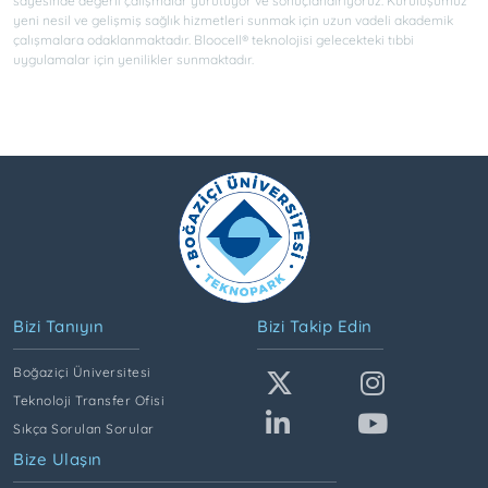
sayesinde değerli çalışmalar yürütüyor ve sonuçlandırıyoruz. Kuruluşumuz
yeni nesil ve gelişmiş sağlık hizmetleri sunmak için uzun vadeli akademik
çalışmalara odaklanmaktadır. Bloocell® teknolojisi gelecekteki tıbbi
uygulamalar için yenilikler sunmaktadır.
Bizi Tanıyın
Bizi Takip Edin
Boğaziçi Üniversitesi
Teknoloji Transfer Ofisi
Sıkça Sorulan Sorular
Bize Ulaşın